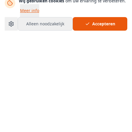
Wij gebruiken cookies
om uw ervaring te verbeteren.
Meer info
Alleen noodzakelijk
Accepteren
Bouwbedrijf
van Hamersveld
Aannemer Dennis van
Hamersveld
heeft ruim vijftien jaar
ervaring in Almere. Van kleine reparaties tot complete
verbouwingen - ons lokale bouwbedrijf en timmerbedrijf in
Almere staat voor u klaar met vakmanschap en
betrouwbaarheid.
5.0 sterren
op Google
100%
Tevredenheidsgarantie